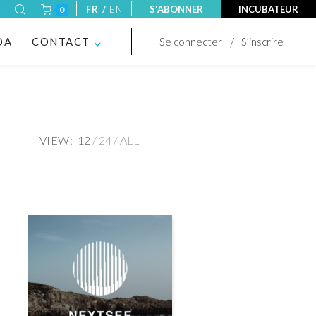
FR /
EN
S'ABONNER
INCUBATEUR
0
DA
CONTACT
Se connecter
S’inscrire
VIEW:
12
24
ALL