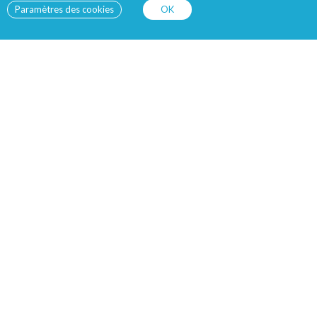
Paramètres des cookies
OK
TRIER PAR
iards d’êtres humains
nce était souvent désignée comme
ternationales. Beaucoup fustigent
entaire et les tensions que
veau modèle agricole, axé sur le