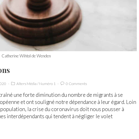
Catherine Wihtol de Wenden
ons
2020
Alters Média
/
Numéro 1
0 Comments
traîné une forte diminution du nombre de migrants à se
ropéenne et ont souligné notre dépendance à leur égard. Loin
population, la crise du coronavirus doit nous pousser à
s interdépendants qui tendent à négliger le volet