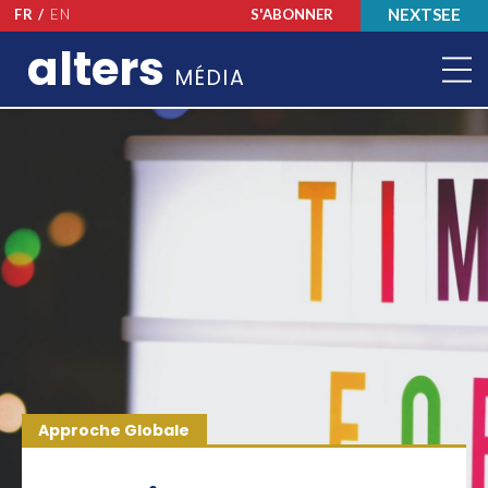
NEXTSEE
FR /
EN
S'ABONNER
alters
MÉDIA
Approche Globale