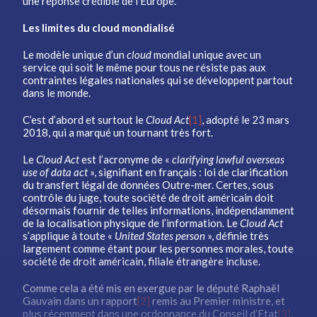
une réponse crédible de l’Europe.
Les limites du cloud mondialisé
Le modèle unique d’un
cloud
mondial unique avec un
service qui soit le même pour tous ne résiste pas aux
contraintes légales nationales qui se développent partout
dans le monde.
C’est d’abord et surtout le
Cloud Act
[1]
, adopté le 23 mars
2018, qui a marqué un tournant très fort.
Le
Cloud Act
est l’acronyme de «
clarifying lawful overseas
use of data act
», signifiant en français : loi de clarification
du transfert légal de données Outre-mer. Certes, sous
contrôle du juge, toute société de droit américain doit
désormais fournir de telles informations, indépendamment
de la localisation physique de l’information. Le
Cloud Act
s’applique à toute «
United States person
», définie très
largement comme étant pour les personnes morales, toute
société de droit américain, filiale étrangère incluse.
Comme cela a été mis en exergue par le député Raphaël
Gauvain dans un rapport
[2]
remis au Premier ministre, et
plus récemment dans une ordonnance du Conseil d’Etat
[3]
,