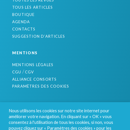
TOUTES LES REVUES
TOUS LES ARTICLES
BOUTIQUE
AGENDA
CONTACTS
SUGGESTION D’ARTICLES
MENTIONS
MENTIONS LÉGALES
/
CGU
CGV
ALLIANCE CONSORTS
PARAMÈTRES DES COOKIES
S'INSCRIRE À LA NEWSLETTER
Nous utilisons les cookies sur notre site internet pour
OFFRES D'ABONNEMENTS
améliorer votre navigation. En cliquant sur « OK » vous
ACCUEIL INCUBATEUR
consentez à l'utilisation de tous les cookies, si non, vous
pouvez cliquez sur « Paramètres des cookies » pour les