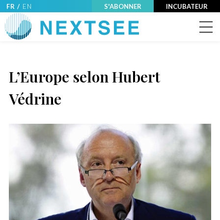
FR /
EN
S'ABONNER
INCUBATEUR
L’Europe selon Hubert
Védrine