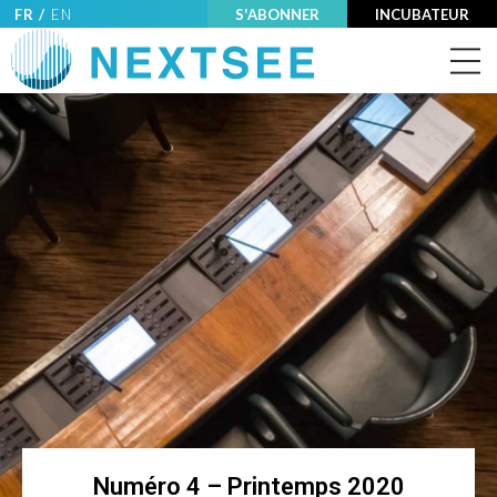
FR /
EN
S'ABONNER
INCUBATEUR
Numéro 4 – Printemps 2020