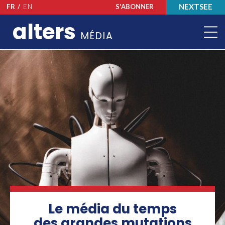
NEXTSEE
FR /
EN
S'ABONNER
alters
MÉDIA
Le média du temps
des grandes mutations